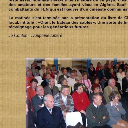
reste assez honnête vis-à-vis de l'histoire de ce pays. C'es
des amateurs et des familles ayant vécu en Algérie. Sauf 
combattants du FLN qui est l'œuvre d'un cinéaste communist
La matinée s'est terminée par la présentation du livre de C
local, intitulé : «Oran, le bateau des sables». Une sorte de b
témoignage pour les générations futures.
Jo Canton - Dauphiné Libéré