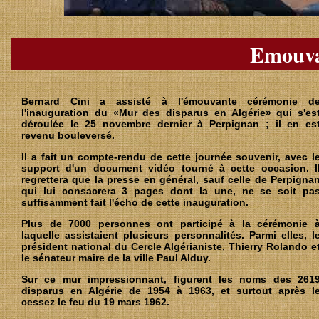
Emouva
Bernard Cini a assisté à l'émouvante cérémonie d
l'inauguration du «Mur des disparus en Algérie» qui s'es
déroulée le 25 novembre dernier à Perpignan ; il en es
revenu bouleversé.
Il a fait un compte-rendu de cette journée souvenir, avec l
support d'un document vidéo tourné à cette occasion. I
regrettera que la presse en général, sauf celle de Perpigna
qui lui consacrera 3 pages dont la une, ne se soit pa
suffisamment fait l'écho de cette inauguration.
Plus de 7000 personnes ont participé à la cérémonie 
laquelle assistaient plusieurs personnalités. Parmi elles, l
président national du Cercle Algérianiste, Thierry Rolando e
le sénateur maire de la ville Paul Alduy.
Sur ce mur impressionnant, figurent les noms des 261
disparus en Algérie de 1954 à 1963, et surtout après l
cessez le feu du 19 mars 1962.