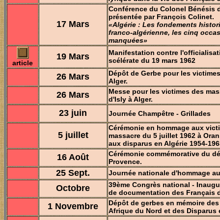
Conférence du Colonel Bénésis 
présentée par François Colinet.
17 Mars
«Algérie : Les fondements histori
franco-algérienne, les cinq occa
manquées»
Manifestation contre l'officialisa
19 Mars
scélérate du 19 mars 1962
article
Dépôt de Gerbe pour les victimes 
26 Mars
Alger.
Messe pour les victimes des mas
26 Mars
d'Isly à Alger.
23
juin
Journée Champêtre - Grillades
Cérémonie en hommage aux vict
5 juillet
massacre du 5 juillet 1962 à Ora
aux disparus en Algérie 1954-196
Cérémonie commémorative du d
16 Août
Provence.
25 Sept.
Journée nationale d'hommage au
39ème Congrès national - Inaugu
Octobre
de documentation des Français d
Dépôt de gerbes en mémoire des 
1 Novembre
Afrique du Nord et des Disparus 