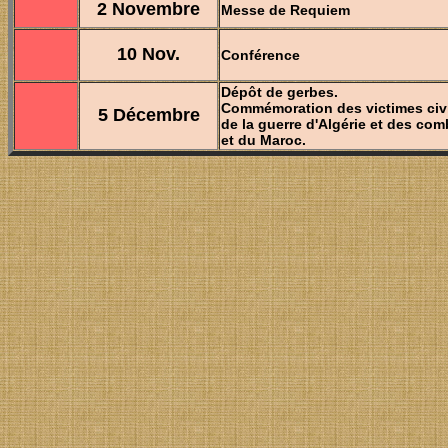
2 Novembre
Messe de Requiem
10 Nov.
Conférence
Dépôt de gerbes.
Commémoration des victimes civil
5 Décembre
de la guerre d'Algérie et des com
et du Maroc.