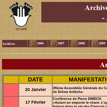
Archiv
-
accueil
2006
2007
2008
2009
Archives
An
DATE
MANIFESTAT
29ème Assemblée Générale du Cer
20 Janvier
de Drôme Ardèche.
Conférence de Pierre DIMECH.
17 Février
«
Autant en emporte le chant. L'opé
lyrique dans la vie des Français 